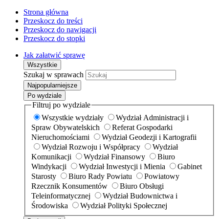
Strona główna
Przeskocz do treści
Przeskocz do nawigacji
Przeskocz do stopki
Jak załatwić sprawę
Wszystkie
Szukaj w sprawach
Najpopularniejsze
Po wydziale
Filtruj po wydziale
Wszystkie wydziały
Wydział Administracji i
Spraw Obywatelskich
Referat Gospodarki
Nieruchomościami
Wydział Geodezji i Kartografii
Wydział Rozwoju i Współpracy
Wydział
Komunikacji
Wydział Finansowy
Biuro
Windykacji
Wydział Inwestycji i Mienia
Gabinet
Starosty
Biuro Rady Powiatu
Powiatowy
Rzecznik Konsumentów
Biuro Obsługi
Teleinformatycznej
Wydział Budownictwa i
Środowiska
Wydział Polityki Społecznej