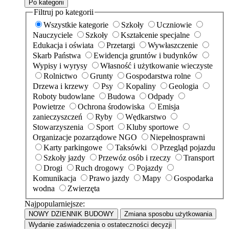
Po kategorii
Filtruj po kategorii
Wszystkie kategorie
Szkoły
Uczniowie
Nauczyciele
Szkoły
Kształcenie specjalne
Edukacja i oświata
Przetargi
Wywłaszczenie
Skarb Państwa
Ewidencja gruntów i budynków
Wypisy i wyrysy
Własność i użytkowanie wieczyste
Rolnictwo
Grunty
Gospodarstwa rolne
Drzewa i krzewy
Psy
Kopaliny
Geologia
Roboty budowlane
Budowa
Odpady
Powietrze
Ochrona środowiska
Emisja
zanieczyszczeń
Ryby
Wędkarstwo
Stowarzyszenia
Sport
Kluby sportowe
Organizacje pozarządowe NGO
Niepełnosprawni
Karty parkingowe
Taksówki
Przegląd pojazdu
Szkoły jazdy
Przewóz osób i rzeczy
Transport
Drogi
Ruch drogowy
Pojazdy
Komunikacja
Prawo jazdy
Mapy
Gospodarka
wodna
Zwierzęta
Najpopularniejsze:
NOWY DZIENNIK BUDOWY
Zmiana sposobu użytkowania
Wydanie zaświadczenia o ostateczności decyzji