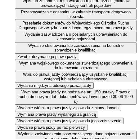
Wpis lub zmiana zakresu wpisu do rejestru przedsiębiorców
prowadzących stację kontroli pojazdów
Przeprowadzenie egzaminu w zakresie transportu drogowego
taksówką
Przesłanie dokumentów do Wojewódzkiego Ośrodka Ruchu
Drogowego w związku z niezdanym egzaminem na prawo jazdy
Wydanie zaświadczenia o posiadanych uprawnieniach do
kierowania pojazdami
Wydanie skierowania lub zaświadczenia na kontrolne
sprawdzenie kwalifikacji
Zwrot zatrzymanego prawa jazdy
Wymiana wojskowego dokumentu stwierdzającego uprawnienia
do kierowania pojazdami
Wpis do prawa jazdy potwierdzający uzyskanie kwalifikacji
wstępnej lub szkolenia okresowego
Wydanie międzynarodowego prawa jazdy
Wymiana prawa jazdy na podstawie art. 150 ustawy Prawo o
ruchu drogowym (dot. dokumentów wydanych przed 30.06.1999
r.)
Wydanie wtórnika prawa jazdy z powodu zmiany danych
Wymiana prawa jazdy wydanego za granicą
Wydanie wtórnika prawa jazdy z powodu jego zniszczenia
Wydanie prawa jazdy po raz pierwszy
Wydanie zaświadczenia potwierdzającego dane pojazdu zawarte
w zagubionym dokumencie pojazdu