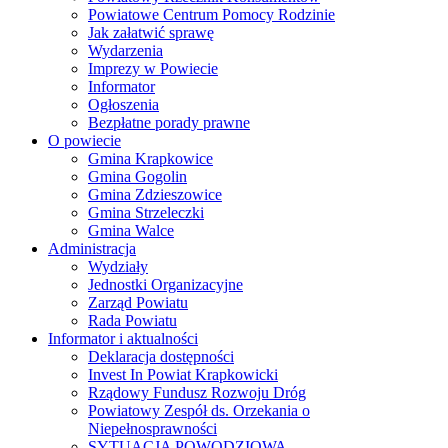
Powiatowe Centrum Pomocy Rodzinie
Jak załatwić sprawę
Wydarzenia
Imprezy w Powiecie
Informator
Ogłoszenia
Bezpłatne porady prawne
O powiecie
Gmina Krapkowice
Gmina Gogolin
Gmina Zdzieszowice
Gmina Strzeleczki
Gmina Walce
Administracja
Wydziały
Jednostki Organizacyjne
Zarząd Powiatu
Rada Powiatu
Informator i aktualności
Deklaracja dostępności
Invest In Powiat Krapkowicki
Rządowy Fundusz Rozwoju Dróg
Powiatowy Zespół ds. Orzekania o
Niepełnosprawności
SYTUACJA POWODZIOWA