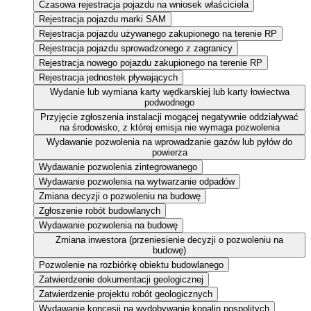
Czasowa rejestracja pojazdu na wniosek właściciela
Rejestracja pojazdu marki SAM
Rejestracja pojazdu używanego zakupionego na terenie RP
Rejestracja pojazdu sprowadzonego z zagranicy
Rejestracja nowego pojazdu zakupionego na terenie RP
Rejestracja jednostek pływających
Wydanie lub wymiana karty wędkarskiej lub karty łowiectwa
podwodnego
Przyjęcie zgłoszenia instalacji mogącej negatywnie oddziaływać
na środowisko, z której emisja nie wymaga pozwolenia
Wydawanie pozwolenia na wprowadzanie gazów lub pyłów do
powierza
Wydawanie pozwolenia zintegrowanego
Wydawanie pozwolenia na wytwarzanie odpadów
Zmiana decyzji o pozwoleniu na budowę
Zgłoszenie robót budowlanych
Wydawanie pozwolenia na budowę
Zmiana inwestora (przeniesienie decyzji o pozwoleniu na
budowę)
Pozwolenie na rozbiórkę obiektu budowlanego
Zatwierdzenie dokumentacji geologicznej
Zatwierdzenie projektu robót geologicznych
Wydawanie koncesji na wydobywanie kopalin pospolitych