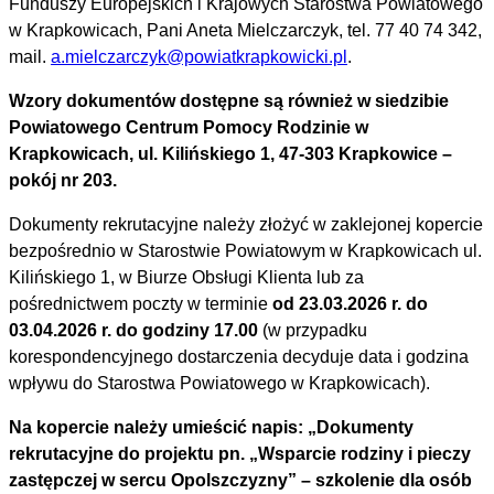
Funduszy Europejskich i Krajowych Starostwa Powiatowego
w Krapkowicach, Pani Aneta Mielczarczyk, tel. 77 40 74 342,
mail.
a.mielczarczyk@powiatkrapkowicki.pl
.
Wzory dokumentów dostępne są również w siedzibie
Powiatowego Centrum Pomocy Rodzinie w
Krapkowicach, ul. Kilińskiego 1, 47-303 Krapkowice –
pokój nr 203.
Dokumenty rekrutacyjne należy złożyć w zaklejonej kopercie
bezpośrednio w Starostwie Powiatowym w Krapkowicach ul.
Kilińskiego 1, w Biurze Obsługi Klienta lub za
pośrednictwem poczty w terminie
od 23.03.2026 r. do
03.04.2026 r. do godziny 17.00
(w przypadku
korespondencyjnego dostarczenia decyduje data i godzina
wpływu do Starostwa Powiatowego w Krapkowicach).
Na kopercie należy umieścić napis: „Dokumenty
rekrutacyjne do projektu pn. „Wsparcie rodziny i pieczy
zastępczej w sercu Opolszczyzny” – szkolenie dla osób