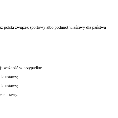
zez polski związek sportowy albo podmiot właściwy dla państwa
ują ważność w przypadku:
cie ustawy;
cie ustawy;
cie ustawy.