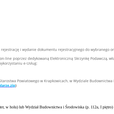
k o rejestrację i wydanie dokumentu rejestracyjnego do wybranego o
ie on-line poprzez dedykowaną Elektroniczną Skrzynkę Podawczą, wł
wykorzystaniu e-Usług:
e Starostwa Powiatowego w Krapkowicach, w Wydziale Budownictwa i
larze.zip
)
r, w holu) lub Wydział Budownictwa i Środowiska (p. 112a, I piętro