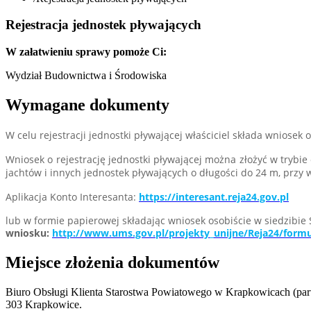
Rejestracja jednostek pływających
W załatwieniu sprawy pomoże Ci:
Wydział Budownictwa i Środowiska
Wymagane dokumenty
W celu rejestracji jednostki pływającej właściciel składa wniose
Wniosek o rejestrację jednostki pływającej można złożyć w tryb
jachtów i innych jednostek pływających o długości do 24 m, przy 
Aplikacja Konto Interesanta:
https://interesant.reja24.gov.pl
lub w formie papierowej składając wniosek osobiście w siedzibi
wniosku:
http://www.ums.gov.pl/projekty_unijne/Reja24/formu
Miejsce złożenia dokumentów
Biuro Obsługi Klienta Starostwa Powiatowego w Krapkowicach (parte
303 Krapkowice.