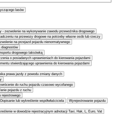
tyczącego lasów
eczy - zezwolenie na wykonywanie zawodu przewoźnika drogowego
adczeniu na przewozy drogowe na potrzeby własne osób lub rzeczy
zwolenie na przejazd pojazdu nienormatywnego
a diagnostów
ansportu drogowego taksówką
zenia o posiadanych uprawnieniach do kierowania pojazdami
entu stwierdzającego uprawnienia do kierowania pojazdami
nika prawa jazdy z powodu zmiany danych
y
ywrócenie do ruchu pojazdu czasowo wycofanego
anie pojazdu z ruchu
u rejestrowego
Dopisanie lub wykreślenie współwłaściciela
Wyrejestrowanie pojazdu
reślenie w dowodzie rejestracyjnym adnotacji Taxi, Hak, L, Euro, Vat