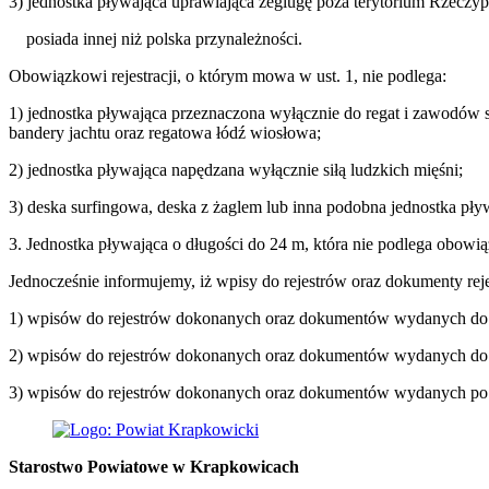
3) jednostka pływająca uprawiająca żeglugę poza terytorium Rzeczyposp
posiada innej niż polska przynależności.
Obowiązkowi rejestracji, o którym mowa w ust. 1, nie podlega:
1) jednostka pływająca przeznaczona wyłącznie do regat i zawodów 
bandery jachtu oraz regatowa łódź wiosłowa;
2) jednostka pływająca napędzana wyłącznie siłą ludzkich mięśni;
3) deska surfingowa, deska z żaglem lub inna podobna jednostka pły
3. Jednostka pływająca o długości do 24 m, która nie podlega obowią
Jednocześnie informujemy, iż wpisy do rejestrów oraz dokumenty r
1) wpisów do rejestrów dokonanych oraz dokumentów wydanych do dni
2) wpisów do rejestrów dokonanych oraz dokumentów wydanych do dni
3) wpisów do rejestrów dokonanych oraz dokumentów wydanych po dni
Starostwo Powiatowe w Krapkowicach