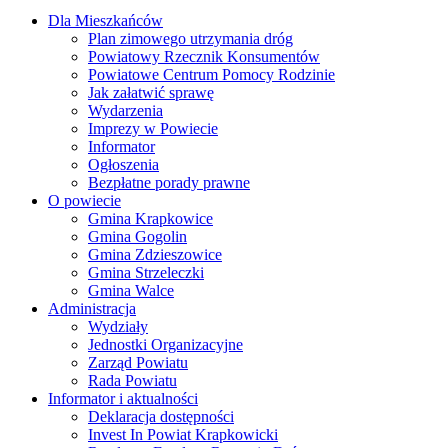
Dla Mieszkańców
Plan zimowego utrzymania dróg
Powiatowy Rzecznik Konsumentów
Powiatowe Centrum Pomocy Rodzinie
Jak załatwić sprawę
Wydarzenia
Imprezy w Powiecie
Informator
Ogłoszenia
Bezpłatne porady prawne
O powiecie
Gmina Krapkowice
Gmina Gogolin
Gmina Zdzieszowice
Gmina Strzeleczki
Gmina Walce
Administracja
Wydziały
Jednostki Organizacyjne
Zarząd Powiatu
Rada Powiatu
Informator i aktualności
Deklaracja dostępności
Invest In Powiat Krapkowicki