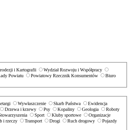
odezji i Kartografii
Wydział Rozwoju i Współpracy
Rady Powiatu
Powiatowy Rzecznik Konsumentów
Biuro
etargi
Wywłaszczenie
Skarb Państwa
Ewidencja
Drzewa i krzewy
Psy
Kopaliny
Geologia
Roboty
Stowarzyszenia
Sport
Kluby sportowe
Organizacje
 i rzeczy
Transport
Drogi
Ruch drogowy
Pojazdy