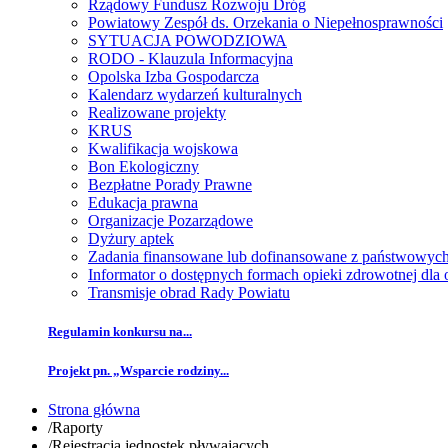
Rządowy Fundusz Rozwoju Dróg
Powiatowy Zespół ds. Orzekania o Niepełnosprawności
SYTUACJA POWODZIOWA
RODO - Klauzula Informacyjna
Opolska Izba Gospodarcza
Kalendarz wydarzeń kulturalnych
Realizowane projekty
KRUS
Kwalifikacja wojskowa
Bon Ekologiczny
Bezpłatne Porady Prawne
Edukacja prawna
Organizacje Pozarządowe
Dyżury aptek
Zadania finansowane lub dofinansowane z państwowyc
Informator o dostępnych formach opieki zdrowotnej dl
Transmisje obrad Rady Powiatu
Regulamin konkursu na...
Projekt pn. „Wsparcie rodziny...
Strona główna
/
Raporty
/
Rejestracja jednostek pływających