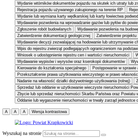
Wydanie wtórników dokumentów pojazdu na skutek ich utraty lub z
Rejestracja pojazdu używanego zakupionego na terenie RP
Reje
Wydanie lub wymiana karty wędkarskiej lub karty łowiectwa podwo
Wydawanie pozwolenia na wprowadzanie gazów lub pyłów do powie
Zgłoszenie robót budowlanych
Wydawanie pozwolenia na budow
Zatwierdzenie dokumentacji geologicznej
Zatwierdzenie projektu
Wydawanie decyzji zezwalającej na hodowanie lub utrzymywanie c
Wpis do rejestru zwierząt podlegających ograniczeniom na podsta
Wniosek o udostępnienie rejestru cen i wartości nieruchomości
W
Wydawanie wypisów i wyrysów oraz kserokopii dokumentów
Wyw
Kierowanie do kształcenia specjalnego
Postępowanie w sprawie 
Przekształcenie prawa użytkowania wieczystego w prawo własnośc
Nadanie na własność działki dożywotniego użytkowania (rolnej)
Z
Sprzedaż lub oddanie w użytkowanie wieczyste nieruchomości Pow
Zbycie lub sprzedaż nieruchomości Skarbu Państwa oraz Powiatu 
Oddanie lub wygaszenie nieruchomości w trwały zarząd jednostce o
A
A
A
Wersja kontrastowa
Wyszukaj na stronie