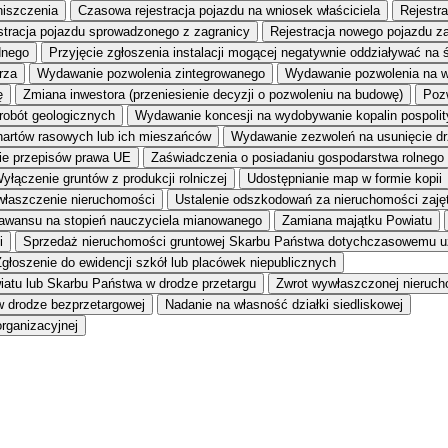
niszczenia
Czasowa rejestracja pojazdu na wniosek właściciela
Rejestr
stracja pojazdu sprowadzonego z zagranicy
Rejestracja nowego pojazdu z
dnego
Przyjęcie zgłoszenia instalacji mogącej negatywnie oddziaływać na 
rza
Wydawanie pozwolenia zintegrowanego
Wydawanie pozwolenia na 
ę
Zmiana inwestora (przeniesienie decyzji o pozwoleniu na budowę)
Pozw
 robót geologicznych
Wydawanie koncesji na wydobywanie kopalin pospoli
hartów rasowych lub ich mieszańców
Wydawanie zezwoleń na usunięcie dr
wie przepisów prawa UE
Zaświadczenia o posiadaniu gospodarstwa rolnego
yłączenie gruntów z produkcji rolniczej
Udostępnianie map w formie kopii
łaszczenie nieruchomości
Ustalenie odszkodowań za nieruchomości zajęt
awansu na stopień nauczyciela mianowanego
Zamiana majątku Powiatu
i
Sprzedaż nieruchomości gruntowej Skarbu Państwa dotychczasowemu u
głoszenie do ewidencji szkół lub placówek niepublicznych
iatu lub Skarbu Państwa w drodze przetargu
Zwrot wywłaszczonej nieruc
w drodze bezprzetargowej
Nadanie na własność działki siedliskowej
rganizacyjnej