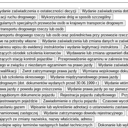
danie zaświadczenia o ostateczności decyzji
Wydanie zaświadczenia do
zacji ruchu drogowego
Wykorzystanie dróg w sposób szczególny
egularnych specjalnych przewozów osób w krajowym transporcie drogowym
transportu drogowego rzeczy lub osób
transportu drogowego rzeczy lub osób oraz pośrednictwa przy przewozie rz
e na potrzeby własne
Wydanie zaświadczenia lub zmiana danych w zaświ
kresu wpisu do ewidencji instruktorów i wydanie legitymacji instruktora
Ze
dzących ośrodek szkolenia kierowców
Wydawanie lub zmiana uprawnień dl
zących stację kontroli pojazdów
Przeprowadzenie egzaminu w zakresie tr
ego w związku z niezdanym egzaminem na prawo jazdy
Wydanie zaświadc
alifikacji
Zwrot zatrzymanego prawa jazdy
Wymiana wojskowego dokum
j lub szkolenia okresowego
Wydanie międzynarodowego prawa jazdy
 drogowym (dot. dokumentów wydanych przed 30.06.1999 r.)
Wydanie wtór
awa jazdy z powodu jego zniszczenia
Wydanie prawa jazdy po raz pierwsz
 zagubionym dokumencie pojazdu
Rejestracja pojazdu zabytkowego
Prz
ejestrowanym pojeździe
Zawiadomienie o zbyciu pojazdu
Czasowe wycof
zasilaniu gazem
Wpisanie lub wykreślenie adnotacji o ustanowieniu zastaw
znamionowej zastępczej
Wydanie zatrzymanego dowodu rejestracyjnego
ących ze zmiany nazwiska, nazwy właściciela, adresu
kolejne wpisy terminów następnych badań technicznych
Dokonanie lub wyk