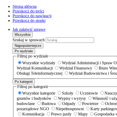
Strona główna
Przeskocz do treści
Przeskocz do nawigacji
Przeskocz do stopki
Jak załatwić sprawę
Wszystkie
Szukaj w sprawach
Najpopularniejsze
Po wydziale
Filtruj po wydziale
Wszystkie wydziały
Wydział Administracji i Spraw 
Wydział Komunikacji
Wydział Finansowy
Biuro Wind
Obsługi Teleinformatycznej
Wydział Budownictwa i Śro
Po kategorii
Filtruj po kategorii
Wszystkie kategorie
Szkoły
Uczniowie
Nauczy
gruntów i budynków
Wypisy i wyrysy
Własność i uż
budowlane
Budowa
Odpady
Powietrze
Ochron
pozarządowe NGO
Niepełnosprawni
Karty parkingo
Komunikacja
Prawo jazdy
Mapy
Gospodarka 