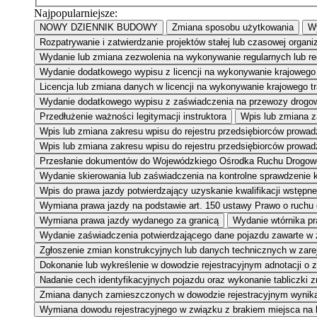
Najpopularniejsze:
NOWY DZIENNIK BUDOWY
Zmiana sposobu użytkowania
Wy
Rozpatrywanie i zatwierdzanie projektów stałej lub czasowej organi
Wydanie lub zmiana zezwolenia na wykonywanie regularnych lub r
Wydanie dodatkowego wypisu z licencji na wykonywanie krajowego 
Licencja lub zmiana danych w licencji na wykonywanie krajowego 
Wydanie dodatkowego wypisu z zaświadczenia na przewozy drogow
Przedłużenie ważności legitymacji instruktora
Wpis lub zmiana za
Wpis lub zmiana zakresu wpisu do rejestru przedsiębiorców prowa
Wpis lub zmiana zakresu wpisu do rejestru przedsiębiorców prowad
Przesłanie dokumentów do Wojewódzkiego Ośrodka Ruchu Drogow
Wydanie skierowania lub zaświadczenia na kontrolne sprawdzenie kw
Wpis do prawa jazdy potwierdzający uzyskanie kwalifikacji wstępne
Wymiana prawa jazdy na podstawie art. 150 ustawy Prawo o ruchu
Wymiana prawa jazdy wydanego za granicą
Wydanie wtórnika pr
Wydanie zaświadczenia potwierdzającego dane pojazdu zawarte w
Zgłoszenie zmian konstrukcyjnych lub danych technicznych w zar
Dokonanie lub wykreślenie w dowodzie rejestracyjnym adnotacji o 
Nadanie cech identyfikacyjnych pojazdu oraz wykonanie tabliczki 
Zmiana danych zamieszczonych w dowodzie rejestracyjnym wynikaj
Wymiana dowodu rejestracyjnego w związku z brakiem miejsca na 