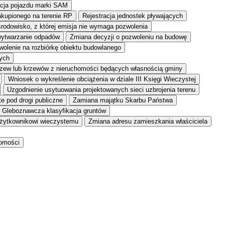
acja pojazdu marki SAM
akupionego na terenie RP
Rejestracja jednostek pływających
środowisko, z której emisja nie wymaga pozwolenia
wytwarzanie odpadów
Zmiana decyzji o pozwoleniu na budowę
olenie na rozbiórkę obiektu budowlanego
tych
zew lub krzewów z nieruchomości będących własnością gminy
Wniosek o wykreślenie obciążenia w dziale III Księgi Wieczystej
Uzgodnienie usytuowania projektowanych sieci uzbrojenia terenu
e pod drogi publiczne
Zamiana majątku Skarbu Państwa
Gleboznawcza klasyfikacja gruntów
żytkownikowi wieczystemu
Zmiana adresu zamieszkania właściciela
homości