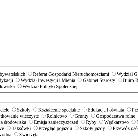
Obywatelskich
Referat Gospodarki Nieruchomościami
Wydział Ge
ykacji
Wydział Inwestycji i Mienia
Gabinet Starosty
Biuro 
dowiska
Wydział Polityki Społecznej
ciele
Szkoły
Kształcenie specjalne
Edukacja i oświata
Prz
ytkowanie wieczyste
Rolnictwo
Grunty
Gospodarstwa rolne
a środowiska
Emisja zanieczyszczeń
Ryby
Wędkarstwo
we
Taksówki
Przegląd pojazdu
Szkoły jazdy
Przewóz osób
wodna
Zwierzęta