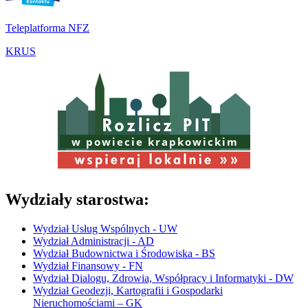
Teleplatforma NFZ
KRUS
w powiecie krapkowickim
Wydziały starostwa:
Wydział Usług Wspólnych - UW
Wydział Administracji - AD
Wydział Budownictwa i Środowiska - BS
Wydział Finansowy - FN
Wydział Dialogu, Zdrowia, Współpracy i Informatyki - DW
Wydział Geodezji, Kartografii i Gospodarki
Nieruchomościami – GK