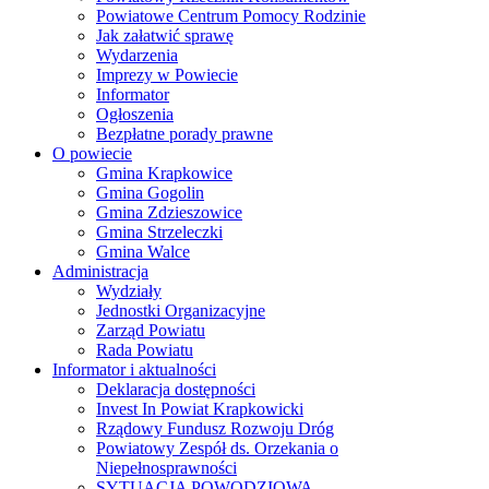
Powiatowe Centrum Pomocy Rodzinie
Jak załatwić sprawę
Wydarzenia
Imprezy w Powiecie
Informator
Ogłoszenia
Bezpłatne porady prawne
O powiecie
Gmina Krapkowice
Gmina Gogolin
Gmina Zdzieszowice
Gmina Strzeleczki
Gmina Walce
Administracja
Wydziały
Jednostki Organizacyjne
Zarząd Powiatu
Rada Powiatu
Informator i aktualności
Deklaracja dostępności
Invest In Powiat Krapkowicki
Rządowy Fundusz Rozwoju Dróg
Powiatowy Zespół ds. Orzekania o
Niepełnosprawności
SYTUACJA POWODZIOWA